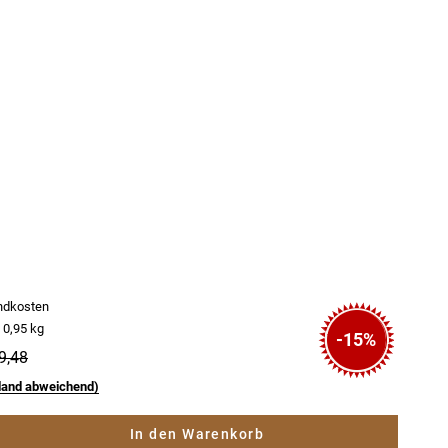
andkosten
0,95 kg
-15%
9,48
land abweichend)