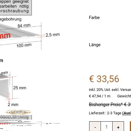
Farbe
Länge
€
33,56
inkl. 20% Ust. exkl. Vers
€ 47,94 / 1 m
Gewicht
Bisheriger Preis*
€ 3
Lieferzeit
: 2-3 Tage
(Aus
-
+