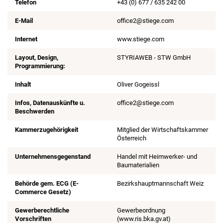
Telefon
+43 (0) 677 / 635 242 00
E-Mail
office2@stiege.com
Internet
www.stiege.com
Layout, Design,
STYRIAWEB - STW GmbH
Programmierung:
Inhalt
Oliver Gogeissl
Infos, Datenauskünfte u.
office2@stiege.com
Beschwerden
Kammerzugehörigkeit
Mitglied der Wirtschaftskammer
Österreich
Unternehmensgegenstand
Handel mit Heimwerker- und
Baumaterialien
Behörde gem. ECG (E-
Bezirkshauptmannschaft Weiz
Commerce Gesetz)
Gewerberechtliche
Gewerbeordnung
Vorschriften
(www.ris.bka.gv.at)